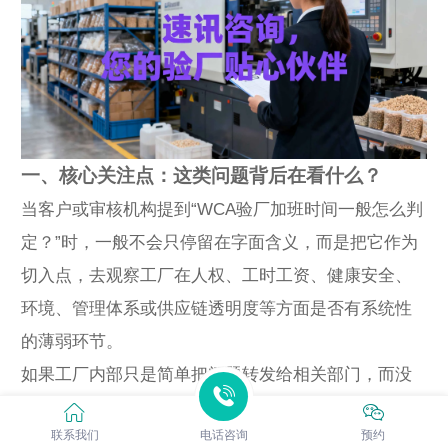
一、核心关注点：这类问题背后在看什么？
当客户或审核机构提到“WCA验厂加班时间一般怎么判
定？”时，一般不会只停留在字面含义，而是把它作为
切入点，去观察工厂在人权、工时工资、健康安全、
环境、管理体系或供应链透明度等方面是否有系统性
的薄弱环节。
如果工厂内部只是简单把问题转发给相关部门，而没
有进行一次整体梳理，很容易出现各自为战的情况：
联系我们
电话咨询
预约
人事只看合同和社保，生产只看产能安排，EHS 只看