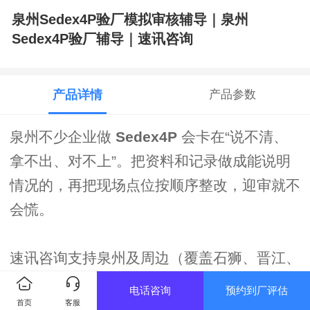
泉州Sedex4P验厂模拟审核辅导｜泉州
Sedex4P验厂辅导｜速讯咨询
产品详情
产品参数
泉州不少企业做
Sedex4P
会卡在“说不清、
拿不出、对不上”。把资料和记录做成能说明
情况的，再把现场点位按顺序整改，迎审就不
会慌。
速讯咨询支持泉州及周边（覆盖石狮、晋江、
惠安等区域，并可联动厦门、漳州等周边），
电话咨询
预约到厂评估
首页
客服
围绕
泉州Sedex4P验厂模拟审核辅导
提供资