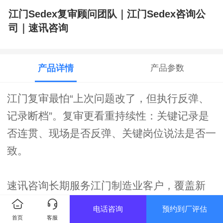
江门Sedex复审顾问团队｜江门Sedex咨询公
司｜速讯咨询
产品详情
产品参数
江门复审最怕“上次问题改了，但执行反弹、
记录断档”。复审更看重持续性：关键记录是
否连贯、现场是否反弹、关键岗位说法是否一
致。
速讯咨询长期服务江门制造业客户，覆盖新
会、恩平、台山及周边，提供
江门Sedex复审
电话咨询
预约到厂评估
首页
客服
顾问团队
相关支持：先确认买家范围与要求，