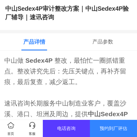
中山Sedex4P审计整改方案｜中山Sedex4P验
厂辅导｜速讯咨询
产品详情
产品参数
中山做
Sedex4P
整改，最怕忙一圈抓错重
点。整改讲究先后：先压关键点，再补齐留
痕，最后复查，减少返工。
速讯咨询长期服务中山制造业客户，覆盖沙
溪、港口、坦洲及周边，提供
中山Sedex4P
审计整改方案
相关支持：先确认买家范围与要
电话咨询
预约到厂评估
首页
客服
求，再按抽查习惯整理资料目录，关键现场点