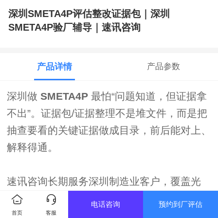
深圳SMETA4P评估整改证据包｜深圳
SMETA4P验厂辅导｜速讯咨询
产品详情
产品参数
深圳做
SMETA4P
最怕“问题知道，但证据拿
不出”。证据包/证据整理不是堆文件，而是把
抽查要看的关键证据做成目录，前后能对上、
解释得通。
速讯咨询长期服务深圳制造业客户，覆盖光
明、龙华、南山及周边，提供
深圳SMETA4P
电话咨询
预约到厂评估
首页
客服
评估整改证据包
相关支持：先确认买家范围与