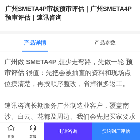
广州SMETA4P审核预审评估｜广州SMETA4P
预审评估｜速讯咨询
产品详情
产品参数
广州做
SMETA4P
想少走弯路，先做一轮
预
审评估
很值：先把会被抽查的资料和现场点
位摸清楚，再按顺序整改，省掉很多返工。
速讯咨询长期服务广州制造业客户，覆盖南
沙、白云、花都及周边。我们会先把买家要求
范围确认清楚，把资料按抽查思路整理出来，
电话咨询
预约到厂评估
首页
客服
把现场关键点先处理好，再做演练或陪审支