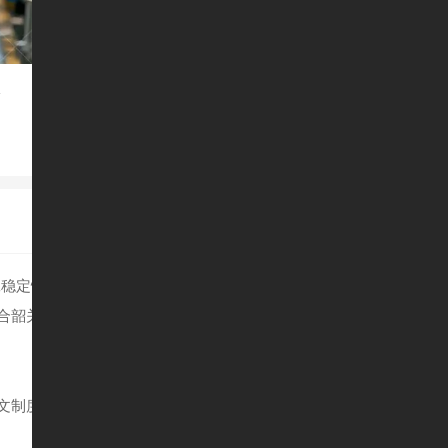
合
稳定性、生产波动等方面有其独特特点。很多企业在接触 BSCI 
适合韶关制造业实际情况的合规管理框架，让社会责任要求变成日常管
成文制度与稳定流程。