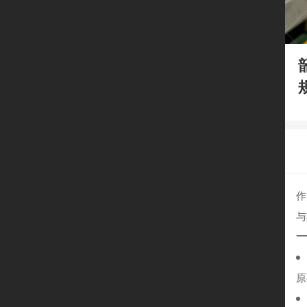
作
与
原