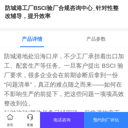
防城港工厂BSCI验厂合规咨询中心_针对性整
改辅导，提升效率
产品详情
产品参数
防城港地处沿海口岸，不少工厂承担着出口加
工、配套生产等任务。一旦客户提出 BSCI 验
厂要求，很多企业会在前期诊断后拿到一份
“问题清单”，真正的难点随之而来——如何在
不影响生产的前提下，把这些问题一项项高效
整改到位。
针对这种“整改任务已经明确，但推进效率不
电话咨询
预约到厂评估
高”的场景，我们提供以针对性整改为主线的
首页
客服