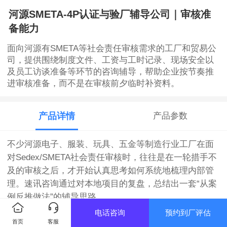
河源SMETA-4P认证与验厂辅导公司｜审核准
备能力
面向河源有SMETA等社会责任审核需求的工厂和贸易公
司，提供围绕制度文件、工资与工时记录、现场安全以
及员工访谈准备等环节的咨询辅导，帮助企业按节奏推
进审核准备，而不是在审核前夕临时补资料。
产品详情
产品参数
不少河源电子、服装、玩具、五金等制造行业工厂在面
对Sedex/SMETA社会责任审核时，往往是在一轮措手不
及的审核之后，才开始认真思考如何系统地梳理内部管
理。速讯咨询通过对本地项目的复盘，总结出一套“从案
例反推做法”的辅导思路。
电话咨询
预约到厂评估
首页
客服
【一个来自本地工厂的真实审核经历】