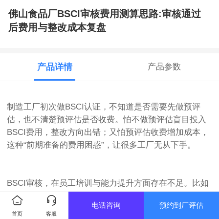
佛山食品厂BSCI审核费用测算思路:审核通过
后费用与整改成本复盘
产品详情
产品参数
制造工厂初次做BSCI认证，不知道是否需要先做预评
估，也不清楚预评估是否收费。怕不做预评估盲目投入
BSCI费用，整改方向出错；又怕预评估收费增加成本，
这种“前期准备的费用困惑”，让很多工厂无从下手。
BSCI审核，在员工培训与能力提升方面存在不足。比如
新员工入职后未接受BSCI相关合规培训，不了解工厂的
电话咨询
预约到厂评估
社会责任政策；接触危险化学品、特种设备的员工未接
首页
客服