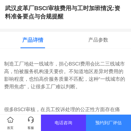
武汉皮革厂BSCI审核费用与工时加班情况:资
料准备要点与合规提醒
产品详情
产品参数
制造工厂地处一线城市，担心BSCI费用会比二三线城市
高，怕被服务机构漫天要价。不知道地区差异对费用的
影响程度，也怕高价服务质量不匹配，这种“一线城市的
费用焦虑”，让很多工厂难以判断。
很多BSCI审核，在员工投诉处理的公正性方面存在痛
点。比如员工投诉后，工厂未进行公正调查，直接偏袒
电话咨询
预约到厂评估
管理层；投诉处理结果未向员工公示，缺乏透明度；对
首页
客服