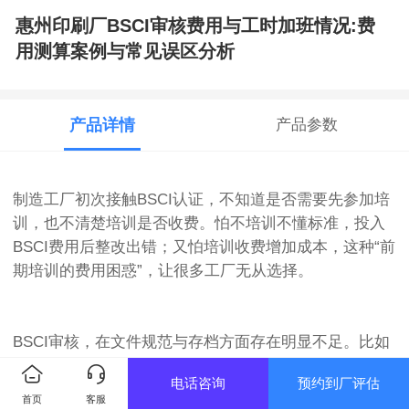
惠州印刷厂BSCI审核费用与工时加班情况:费
用测算案例与常见误区分析
产品详情
产品参数
制造工厂初次接触BSCI认证，不知道是否需要先参加培
训，也不清楚培训是否收费。怕不培训不懂标准，投入
BSCI费用后整改出错；又怕培训收费增加成本，这种“前
期培训的费用困惑”，让很多工厂无从选择。
BSCI审核，在文件规范与存档方面存在明显不足。比如
社会责任相关文件未按要求存档，或存档文件杂乱无
电话咨询
预约到厂评估
章；员工培训记录无签字确认，或培训内容与岗位合规
首页
客服