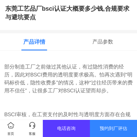
东莞工艺品厂bsci认证大概要多少钱,合规要求
与避坑要点
产品详情
产品参数
部分制造工厂之前做过其他认证，有过隐性消费的经
历，因此对BSCI费用的透明度要求极高。怕再次遇到“明
码标价低，隐性收费多”的情况，这种“过往经历带来的费
用不信任”，让很多工厂对BSCI认证望而却步。
BSCI审核，在工资支付的及时性与透明度方面存在合规
痛点。比如当月工资延迟至次月下旬甚至月底发放，违
电话咨询
预约到厂评估
反“至少每月支付一次”的规定；工资支付方式不规范，未
首页
客服