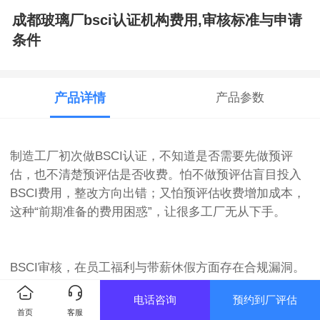
成都玻璃厂bsci认证机构费用,审核标准与申请
条件
产品详情
产品参数
制造工厂初次做BSCI认证，不知道是否需要先做预评
估，也不清楚预评估是否收费。怕不做预评估盲目投入
BSCI费用，整改方向出错；又怕预评估收费增加成本，
这种“前期准备的费用困惑”，让很多工厂无从下手。
BSCI审核，在员工福利与带薪休假方面存在合规漏洞。
比如拒绝员工休法定的产假、婚假、病假，或休假期间
电话咨询
预约到厂评估
未按规定支付工资；未给员工提供年休假，或未休年休
首页
客服