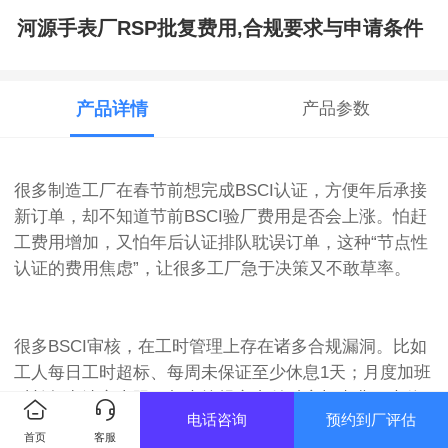
河源手表厂RSP批复费用,合规要求与申请条件
产品详情
产品参数
很多制造工厂在春节前想完成BSCI认证，方便年后承接
新订单，却不知道节前BSCI验厂费用是否会上涨。怕赶
工费用增加，又怕年后认证排队耽误订单，这种“节点性
认证的费用焦虑”，让很多工厂急于决策又不敢草率。
很多BSCI审核，在工时管理上存在诸多合规漏洞。比如
工人每日工时超标、每周未保证至少休息1天；月度加班
时长超出法定上限，却未按规定支付对应加班费；未休
电话咨询
预约到厂评估
年假未按标准补偿，员工离职时未折算未休年假补偿
首页
客服