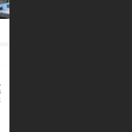
，
标
不