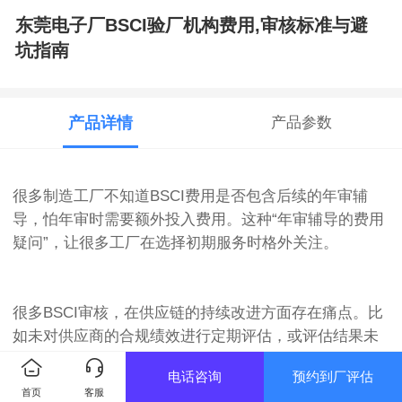
东莞电子厂BSCI验厂机构费用,审核标准与避
坑指南
产品详情
产品参数
很多制造工厂不知道BSCI费用是否包含后续的年审辅
导，怕年审时需要额外投入费用。这种“年审辅导的费用
疑问”，让很多工厂在选择初期服务时格外关注。
很多BSCI审核，在供应链的持续改进方面存在痛点。比
如未对供应商的合规绩效进行定期评估，或评估结果未
用于供应商改进；供应商存在合规问题后，未跟踪整改
电话咨询
预约到厂评估
效果，整改不；未与供应商分享合规实践，共同提升供
首页
客服