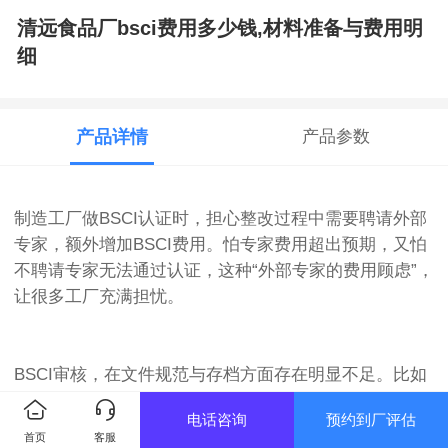
清远食品厂bsci费用多少钱,材料准备与费用明
细
产品详情
产品参数
制造工厂做BSCI认证时，担心整改过程中需要聘请外部
专家，额外增加BSCI费用。怕专家费用超出预期，又怕
不聘请专家无法通过认证，这种“外部专家的费用顾虑”，
让很多工厂充满担忧。
BSCI审核，在文件规范与存档方面存在明显不足。比如
社会责任相关文件未按要求存档，或存档文件杂乱无
电话咨询
预约到厂评估
章；员工培训记录无签字确认，或培训内容与岗位合规
首页
客服