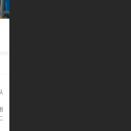
认
用
二